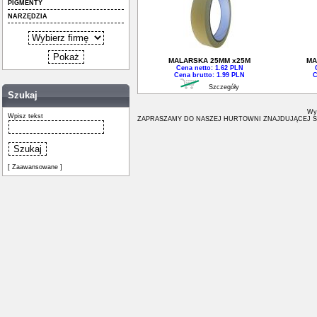
PIGMENTY
NARZĘDZIA
MALARSKA 25MM x25M
MA
Cena netto: 1.62 PLN
Cena brutto: 1.99 PLN
C
Szczegóły
Szukaj
Wyb
Wpisz tekst
ZAPRASZAMY DO NASZEJ HURTOWNI ZNAJDUJĄCEJ S
[ Zaawansowane ]