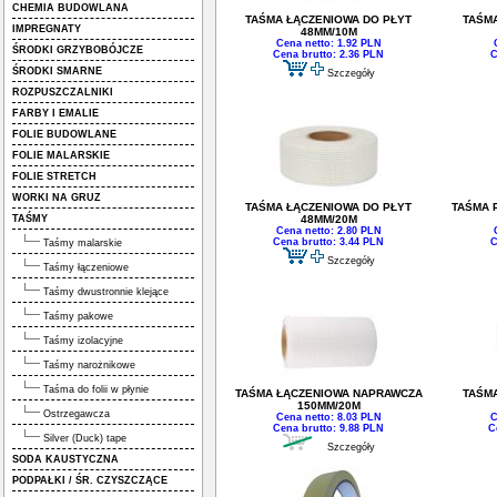
CHEMIA BUDOWLANA
TAŚMA ŁĄCZENIOWA DO PŁYT
TAŚM
IMPREGNATY
48MM/10M
Cena netto: 1.92 PLN
ŚRODKI GRZYBOBÓJCZE
Cena brutto: 2.36 PLN
C
ŚRODKI SMARNE
Szczegóły
ROZPUSZCZALNIKI
FARBY I EMALIE
FOLIE BUDOWLANE
FOLIE MALARSKIE
FOLIE STRETCH
WORKI NA GRUZ
TAŚMA ŁĄCZENIOWA DO PŁYT
TAŚMA 
TAŚMY
48MM/20M
Cena netto: 2.80 PLN
Cena brutto: 3.44 PLN
C
Taśmy malarskie
Szczegóły
Taśmy łączeniowe
Taśmy dwustronnie klejące
Taśmy pakowe
Taśmy izolacyjne
Taśmy narożnikowe
Taśma do folii w płynie
TAŚMA ŁĄCZENIOWA NAPRAWCZA
TAŚM
150MM/20M
Ostrzegawcza
Cena netto: 8.03 PLN
C
Cena brutto: 9.88 PLN
C
Silver (Duck) tape
Szczegóły
SODA KAUSTYCZNA
PODPAŁKI / ŚR. CZYSZCZĄCE