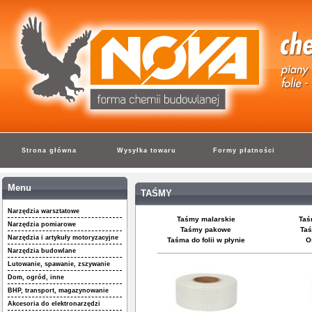
Strona główna
Wysyłka towaru
Formy płatności
Menu
TAŚMY
Narzędzia warsztatowe
Taśmy malarskie
Taś
Narzędzia pomiarowe
Taśmy pakowe
Taś
Narzędzia i artykuły motoryzacyjne
Taśma do folii w płynie
O
Narzędzia budowlane
Lutowanie, spawanie, zszywanie
Dom, ogród, inne
BHP, transport, magazynowanie
Akcesoria do elektronarzędzi