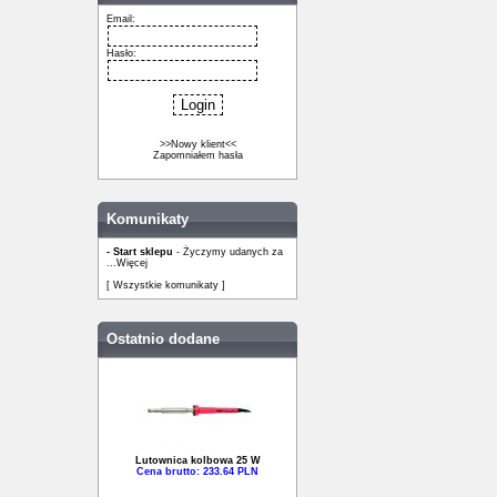
Email:
Hasło:
>>Nowy klient<<
Zapomniałem hasła
Komunikaty
- Start sklepu
- Życzymy udanych za
...
Więcej
[ Wszystkie komunikaty ]
Ostatnio dodane
Lutownica kolbowa 25 W
Cena brutto: 233.64 PLN