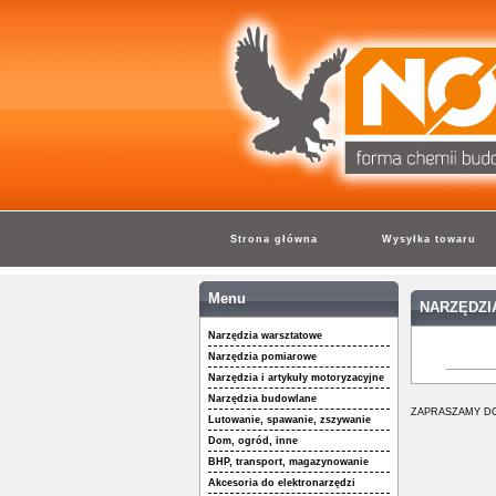
Strona główna
Wysyłka towaru
Menu
NARZĘDZI
Narzędzia warsztatowe
Narzędzia pomiarowe
Narzędzia i artykuły motoryzacyjne
Narzędzia budowlane
ZAPRASZAMY DO
Lutowanie, spawanie, zszywanie
Dom, ogród, inne
BHP, transport, magazynowanie
Akcesoria do elektronarzędzi