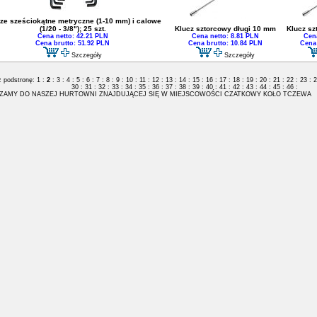
ze sześciokątne metryczne (1-10 mm) i calowe
(1/20 - 3/8"); 25 szt.
Klucz sztorcowy długi 10 mm
Klucz sz
Cena netto: 42.21 PLN
Cena netto: 8.81 PLN
Cena
Cena brutto: 51.92 PLN
Cena brutto: 10.84 PLN
Cena 
Szczegóły
Szczegóły
 podstronę:
1
:
2
:
3
:
4
:
5
:
6
:
7
:
8
:
9
:
10
:
11
:
12
:
13
:
14
:
15
:
16
:
17
:
18
:
19
:
20
:
21
:
22
:
23
:
2
30
:
31
:
32
:
33
:
34
:
35
:
36
:
37
:
38
:
39
:
40
:
41
:
42
:
43
:
44
:
45
:
46
:
ZAMY DO NASZEJ HURTOWNI ZNAJDUJĄCEJ SIĘ W MIEJSCOWOŚCI CZATKOWY KOŁO TCZEWA