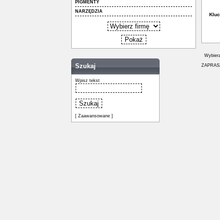
PIGMENTY
NARZĘDZIA
Kluc
Wybierz
Szukaj
ZAPRAS
Wpisz tekst
[ Zaawansowane ]