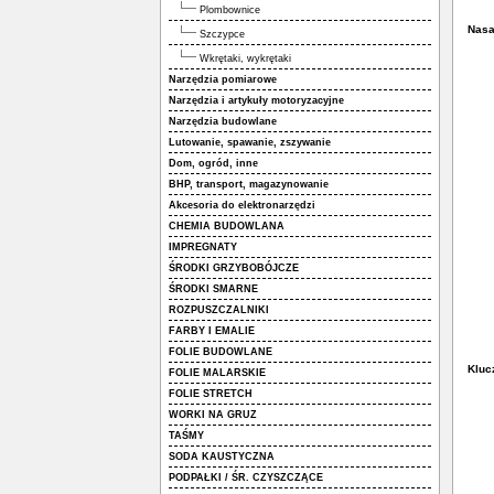
Plombownice
Nasad
Szczypce
Wkrętaki, wykrętaki
Narzędzia pomiarowe
Narzędzia i artykuły motoryzacyjne
Narzędzia budowlane
Lutowanie, spawanie, zszywanie
Dom, ogród, inne
BHP, transport, magazynowanie
Akcesoria do elektronarzędzi
CHEMIA BUDOWLANA
IMPREGNATY
ŚRODKI GRZYBOBÓJCZE
ŚRODKI SMARNE
ROZPUSZCZALNIKI
FARBY I EMALIE
FOLIE BUDOWLANE
Kluc
FOLIE MALARSKIE
FOLIE STRETCH
WORKI NA GRUZ
TAŚMY
SODA KAUSTYCZNA
PODPAŁKI / ŚR. CZYSZCZĄCE