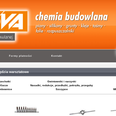
Formy płatności
Kontakt
ędzia warsztatowe
zechotki
Gwintowniki i narzynki
Klucze
Nasadki, redukcje, przedłużki, pokrętła, przeguby
mbownice
Szczypce
Wk