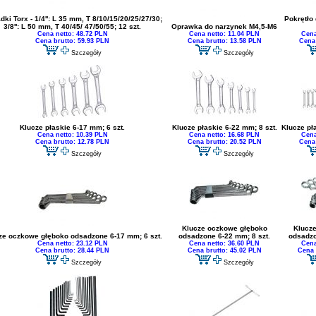
ki Torx - 1/4'': L 35 mm, T 8/10/15/20/25/27/30;
Pokrętło
3/8'': L 50 mm, T 40/45/ 47/50/55; 12 szt.
Oprawka do narzynek M4,5-M6
Cena netto: 48.72 PLN
Cena netto: 11.04 PLN
Cena
Cena brutto: 59.93 PLN
Cena brutto: 13.58 PLN
Cena 
Szczegóły
Szczegóły
Klucze płaskie 6-17 mm; 6 szt.
Klucze płaskie 6-22 mm; 8 szt.
Klucze pł
Cena netto: 10.39 PLN
Cena netto: 16.68 PLN
Cena
Cena brutto: 12.78 PLN
Cena brutto: 20.52 PLN
Cena 
Szczegóły
Szczegóły
Klucze oczkowe głęboko
Klucz
ze oczkowe głęboko odsadzone 6-17 mm; 6 szt.
odsadzone 6-22 mm; 8 szt.
odsadzo
Cena netto: 23.12 PLN
Cena netto: 36.60 PLN
Cena
Cena brutto: 28.44 PLN
Cena brutto: 45.02 PLN
Cena 
Szczegóły
Szczegóły