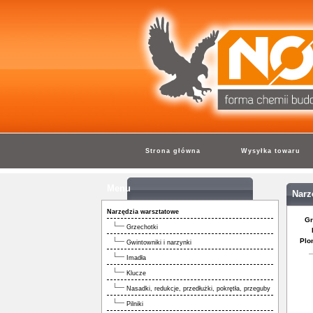
Strona główna
Wysyłka towaru
Menu
Narz
Narzędzia warsztatowe
Gr
Grzechotki
Plo
Gwintowniki i narzynki
Imadła
Klucze
Nasadki, redukcje, przedłużki, pokrętła, przeguby
Pilniki