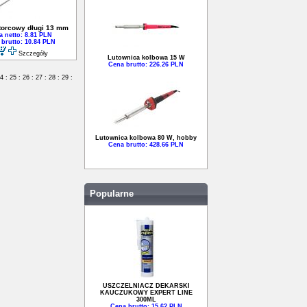
torcowy długi 13 mm
 netto: 8.81 PLN
brutto: 10.84 PLN
Szczegóły
Lutownica kolbowa 15 W
Cena brutto: 226.26 PLN
4
:
25
:
26
:
27
:
28
:
29
:
Lutownica kolbowa 80 W, hobby
Cena brutto: 428.66 PLN
Popularne
USZCZELNIACZ DEKARSKI
KAUCZUKOWY EXPERT LINE
300ML
Cena brutto: 15.62 PLN