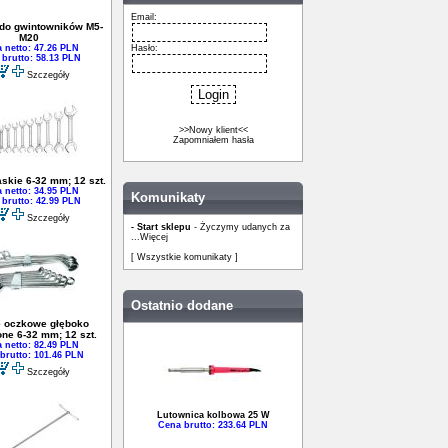
Email:
 do gwintowników M5-
M20
 netto: 47.26 PLN
Hasło:
brutto: 58.13 PLN
Szczegóły
>>Nowy klient<<
Zapomniałem hasła
askie 6-32 mm; 12 szt.
 netto: 34.95 PLN
Komunikaty
brutto: 42.99 PLN
Szczegóły
- Start sklepu
- Życzymy udanych za
...
Więcej
[ Wszystkie komunikaty ]
Ostatnio dodane
e oczkowe głęboko
ne 6-32 mm; 12 szt.
 netto: 82.49 PLN
brutto: 101.46 PLN
Szczegóły
Lutownica kolbowa 25 W
Cena brutto: 233.64 PLN