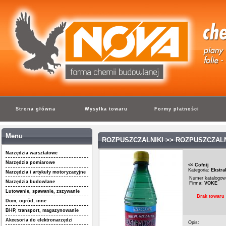
Strona główna
Wysyłka towaru
Formy płatności
Menu
ROZPUSZCZALNIKI
>> ROZPUSZCZALN
Narzędzia warsztatowe
Narzędzia pomiarowe
<< Cofnij
Kategoria:
Ekstra
Narzędzia i artykuły motoryzacyjne
Numer katalogow
Narzędzia budowlane
Firma:
VOKE
Lutowanie, spawanie, zszywanie
Brak towaru
Dom, ogród, inne
BHP, transport, magazynowanie
Akcesoria do elektronarzędzi
Opis: