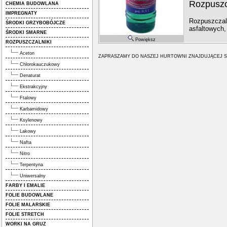
Rozpuszcz
CHEMIA BUDOWLANA
IMPREGNATY
Rozpuszczaln
ŚRODKI GRZYBOBÓJCZE
asfaltowych
ŚRODKI SMARNE
Powiększ
ROZPUSZCZALNIKI
Aceton
ZAPRASZAMY DO NASZEJ HURTOWNI ZNAJDUJĄCEJ S
Chlorokauczukowy
Denaturat
Ekstrakcyjny
Ftalowy
Karbamidowy
Ksylenowy
Lakowy
Nafta
Nitro
Terpentyna
Uniwersalny
FARBY I EMALIE
FOLIE BUDOWLANE
FOLIE MALARSKIE
FOLIE STRETCH
WORKI NA GRUZ