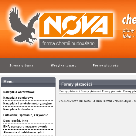
Strona główna
Wysyłka towaru
Formy płatności
Menu
Formy płatności
Formy płatności Formy płatności Formy płatności Formy pł
Narzędzia warsztatowe
Narzędzia pomiarowe
ZAPRASZAMY DO NASZEJ HURTOWNI ZNAJDUJĄCEJ S
Narzędzia i artykuły motoryzacyjne
Narzędzia budowlane
Lutowanie, spawanie, zszywanie
Dom, ogród, inne
BHP, transport, magazynowanie
Akcesoria do elektronarzędzi